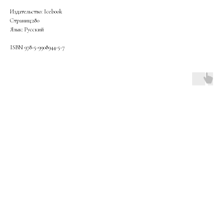
Издательство: Icebook
Страниц:280
Язык: Русский
ISBN 978-5-9908944-5-7