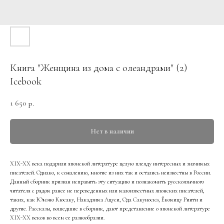
Книга "Женщина из дома с олеандрами" (2)
Icebook
1 650
р.
Нет в наличии
XIX-XX века подарили японской литературе целую плеяду интересных и значимых
писателей. Однако, к сожалению, многие из них так и остались неизвестны в России.
Данный сборник призван исправить эту ситуацию и познакомить русскоязычного
читателя с рядом ранее не переведенных или малоизвестных японских писателей,
таких, как Юмэно Кюсаку, Накадзима Ацуси, Ода Сакуноскэ, Ёкомицу Риити и
другие. Рассказы, вошедшие в сборник, дают представление о японской литературе
XIX-XX веков во всем ее разнообразии.