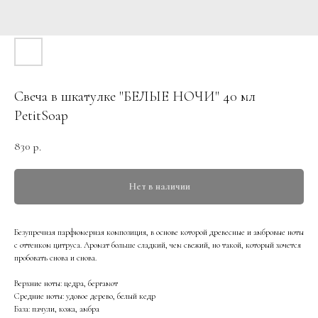
Свеча в шкатулке "БЕЛЫЕ НОЧИ" 40 мл
PetitSoap
830
р.
Нет в наличии
Безупречная парфюмерная композиция, в основе которой древесные и амбровые ноты
с оттенком цитруса. Аромат больше сладкий, чем свежий, но такой, который хочется
пробовать снова и снова.
Верхние ноты: цедра, бергамот
Средние ноты: удовое дерево, белый кедр
База: пачули, кожа, амбра