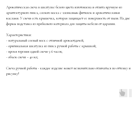
Ароматическая свеча в шкатулке белого цвета изготовлена и отлита вручную из
архитектурного гипса, соевого воска с хлопковым фитилем и ароматическими
маслами. У свечи есть крышечка, которая защищает ее поверхность от пыли. На дне
формы подставка из пробкового материала для защиты мебели от царапин.
Характеристики:
- натуральный соевый воск с отличной аромаотдачей;
- оригинальная шкатулка из гипса ручной работы с крышкой;
- время горения одной свечи 5-6 часов;
- объем свечи – 40 мл;
Свеча ручной работы - каждое изделие может незначительно отличаться по оттенку и
рисунку!