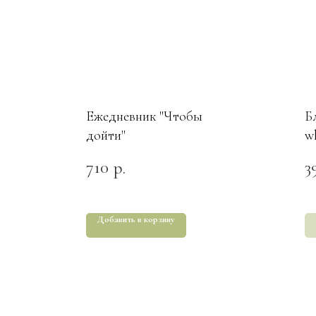
Ежедневник "Чтобы
Б
дойти"
w
710
3
р.
Добавить в корзину