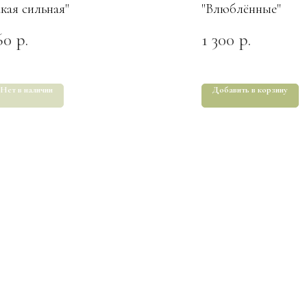
акая сильная"
"Влюблённые"
60
1 300
р.
р.
Нет в наличии
Добавить в корзину