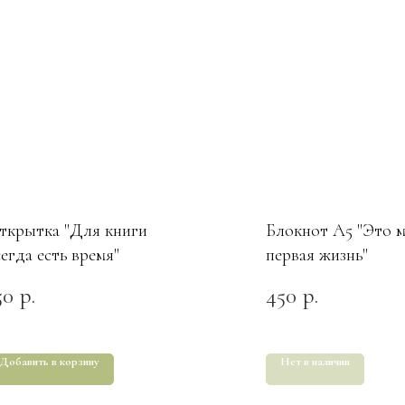
ткрытка "Для книги
Блокнот А5 "Это 
сегда есть время"
первая жизнь"
50
450
р.
р.
Добавить в корзину
Нет в наличии