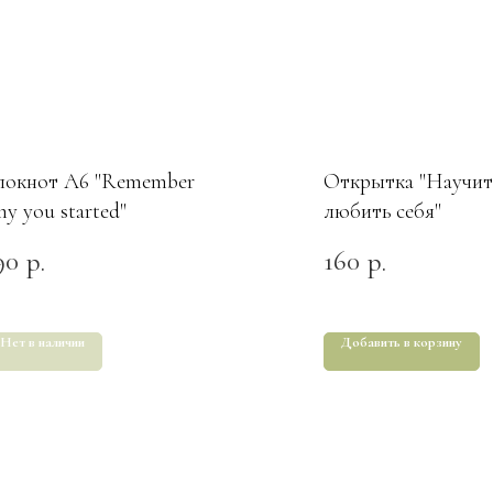
локнот А6 "Remember
Открытка "Научит
hy you started"
любить себя"
90
160
р.
р.
Нет в наличии
Добавить в корзину