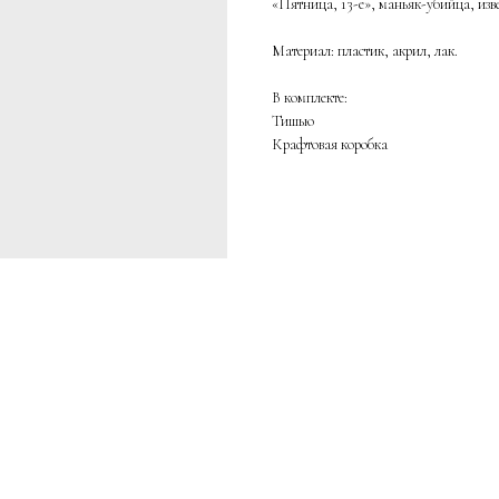
«Пятница, 13-е», маньяк-убийца, изв
Материал: пластик, акрил, лак.
В комплекте:
Тишью
Крафтовая коробка