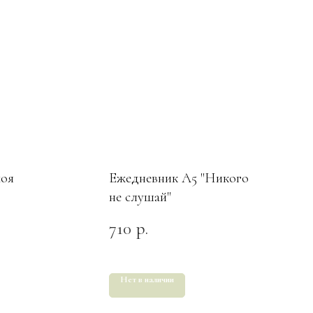
моя
Ежедневник А5 "Никого
не слушай"
710
р.
Нет в наличии