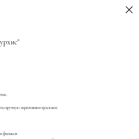
урхис"
хис.
шена вручную акриловыми красками.
ии фильмов