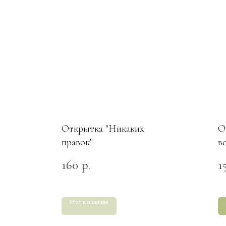
Открытка "Никаких
О
правок"
в
160
1
р.
Нет в наличии