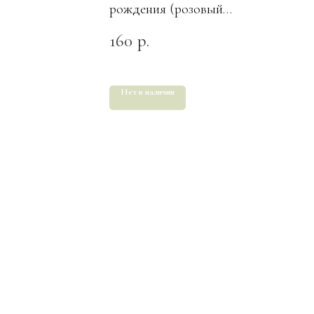
рождения (розовый
шар)"
160
р.
Нет в наличии