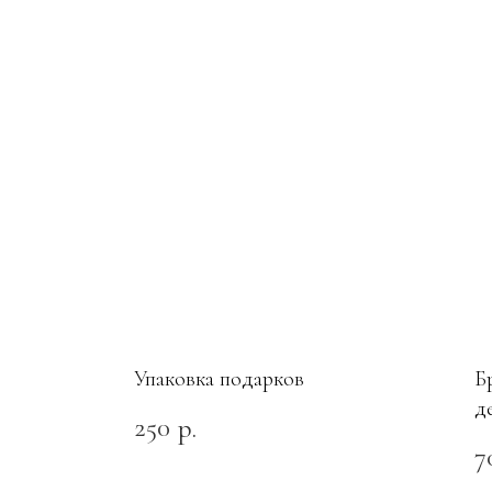
Упаковка подарков
Б
д
250
р.
S
7