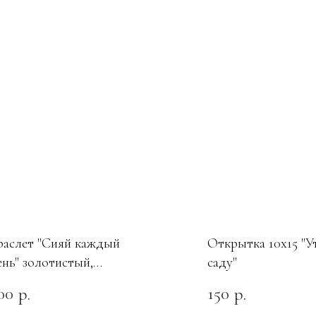
раслет "Сияй каждый
Открытка 10х15 "У
ень" золотистый,
саду"
ecret_code
00
150
р.
р.