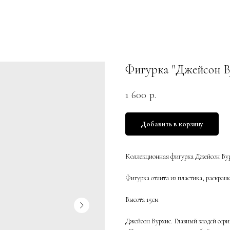
Фигурка "Джейсон В
1 600
р.
Добавить в корзину
Коллекционная фигурка Джейсон Вур
Фигурка отлита из пластика, раскра
Высота 15см
Джейсон Вурхис. Главный злодей сер