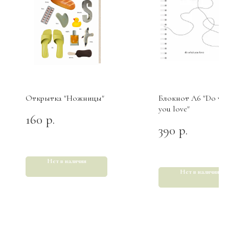
Открытка "Ножницы"
Блокнот А6 "Do wh
you love"
160
р.
390
р.
Нет в наличии
Нет в наличии