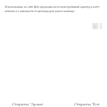
Использованные на сайте фото продукции носят иллюстративный характер и могут
отличаться в зависимости от цветопередачи вашего монитора.
Открытка "Аромат
Открытка "Кот