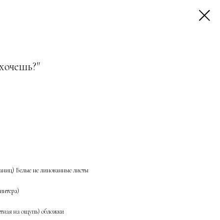
хочешь?"
траниц) Белые не линованные листы
ринтера)
тная на ощупь) обложки