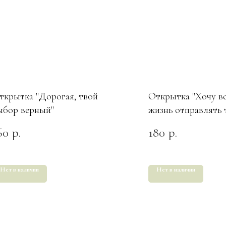
ткрытка "Дорогая, твой
Открытка "Хочу в
ыбор верный"
жизнь отправлять 
картинки и писать
60
180
р.
р.
мы"
Нет в наличии
Нет в наличии