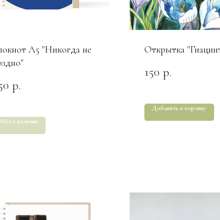
локнот А5 "Никогда не
Открытка "Гиацин
оздно"
150
р.
50
р.
Добавить в корзину
Нет в наличии