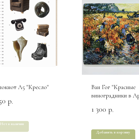
локнот А5 "Кресло"
Ван Гог "Красные
виноградники в А
50
р.
1 300
р.
Нет в наличии
Добавить в корзину