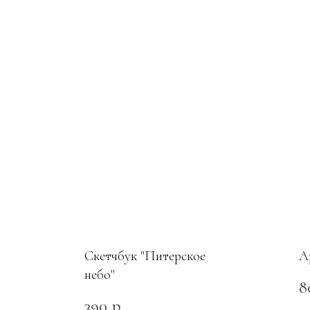
Скетчбук "Питерское
А
небо"
8
390
р.