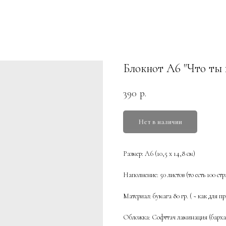
Блокнот А6 "Что ты 
390
р.
Нет в наличии
Размер: А6 (10,5 х 14,8 см)
Наполнение: 50 листов (то есть 100 с
Материал: бумага 80 гр. ( ~ как для п
Обложка: Софттач ламинация (барха