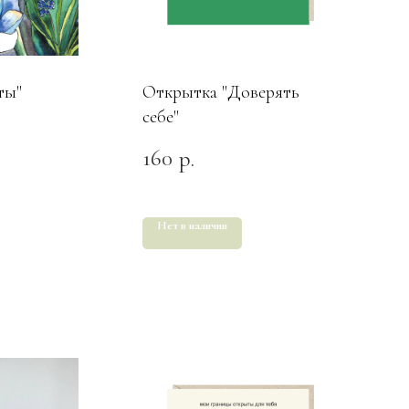
ты"
Открытка "Доверять
себе"
160
р.
Нет в наличии