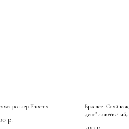
рома роллер Phoenix
Браслет "Сияй ка
день" золотистый,
00
р.
Secret_code
700
р.