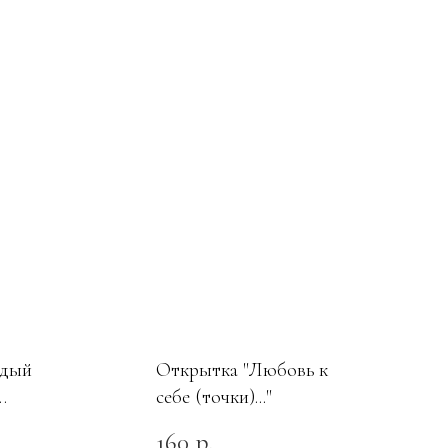
ждый
Открытка "Любовь к
себе (точки)..."
160
р.