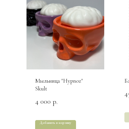
Мыльница "Hypnoz"
Б
Skult
4
4 000
р.
Добавить в корзину