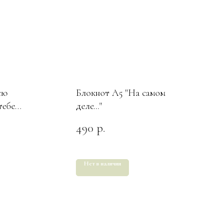
сю
Блокнот А5 "На самом
тебе
деле..."
 это
490
р.
Нет в наличии