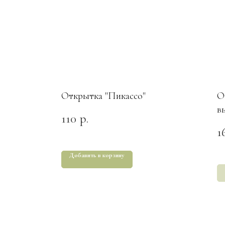
Открытка "Пикассо"
О
в
110
р.
1
Добавить в корзину