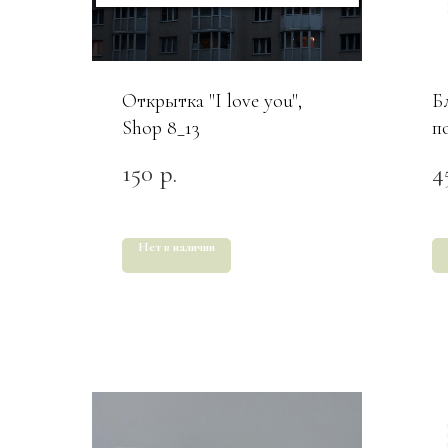
Открытка "I love you",
Б
Shop 8_13
п
150
4
р.
Нет в наличии