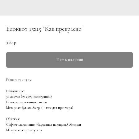
Блокнот 15x15 "Как прекрасно"
370
р.
Нет в наличии
Размер: 15 х 15 см
Наполнение:
50 листов (то есть 100 страниц)
Белые не линованные листы
Материал: бумага 80 гр. ( ~ как для принтера)
Обложка:
Софттач ламинация (бархатная на ощупь) обложки
Материал: картон 300 гр.