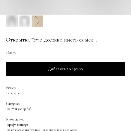
Открытка "Это должно иметь смысл..."
160
р.
Добавить в корзину
Размер:
· 10 х 15 см
Материал:
· картон 300 гр./м²
В комплекте:
· крафт-конверт
· пластиковая прозрачная индивидуальная упаковка