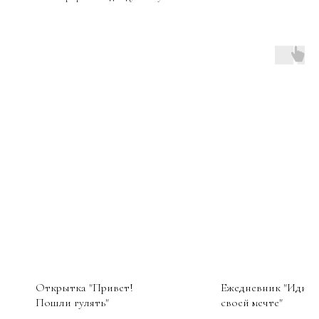
Открытка "Привет!
Ежедневник "Иди к
Пошли гулять"
своей мечте"