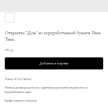
Открытка "Дом" из переработанной бумаги Тинь
Тинь
180
р.
Добавить в корзину
Размер А6 (105*148 мм)
Плотная дизайнерская бумага с приятной шероховатой поверхностью из
переработанного сырья
Крафт-конверт в комплекте