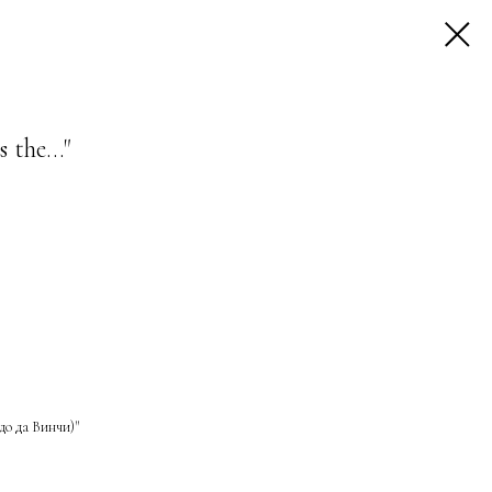
the..."
рдо да Винчи)"