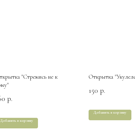
ткрытка "Стремись не к
Открытка "Укулеле
ому"
150
р.
60
р.
Добавить в корзину
Добавить в корзину