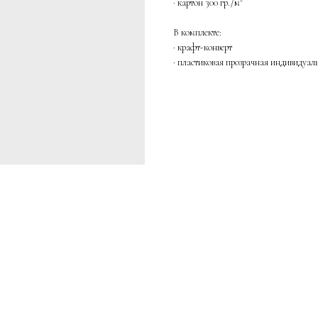
· картон 300 гр./м²
В комплекте:
· крафт-конверт
· пластиковая прозрачная индивидуал