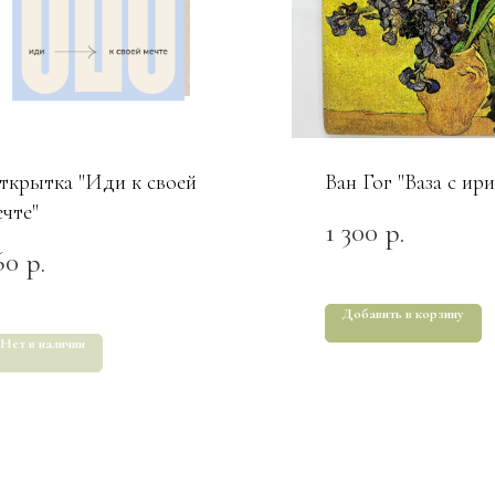
ткрытка "Иди к своей
Ван Гог "Ваза с ир
ечте"
1 300
р.
60
р.
Добавить в корзину
Нет в наличии