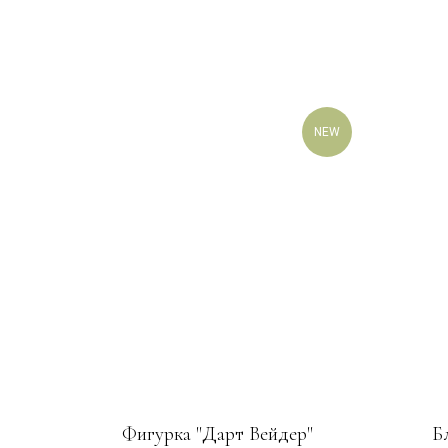
NEW
Фигурка "Дарт Вейдер"
Б