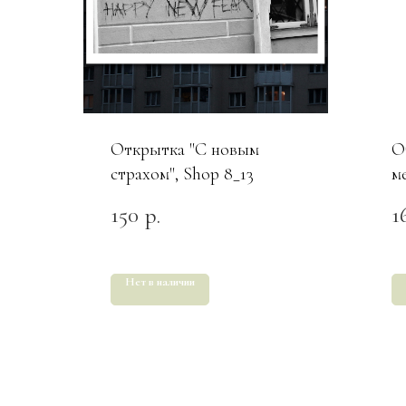
Открытка "С новым
О
страхом", Shop 8_13
м
150
1
р.
Нет в наличии