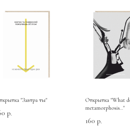
ткрытка "Завтра ты"
Открытка "What d
metamorphosis..."
60
р.
160
р.