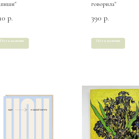
апиши"
говорила"
10
390
р.
р.
Нет в наличии
Нет в наличии