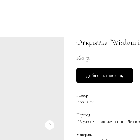
Открытка "Wisdom is 
160
р.
Добавить в корзину
Размер:
· 10 х 15 см
Перевод:
​· "Мудрость — это дочь опыта (Леона
Материал: