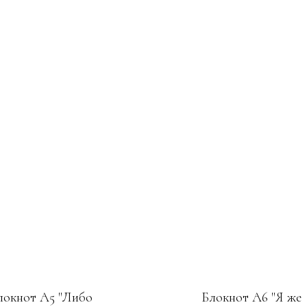
локнот А5 "Либо
Блокнот А6 "Я же