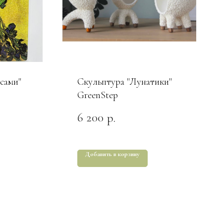
исами"
Скульптура "Лунатики"
GreenStep
6 200
р.
Добавить в корзину