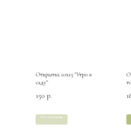
Открытка 10х15 "Утро в
О
саду"
т
150
1
р.
Нет в наличии