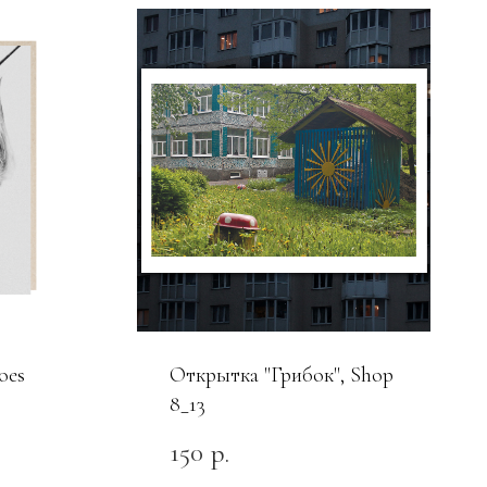
oes
Открытка "Грибок", Shop
8_13
150
р.