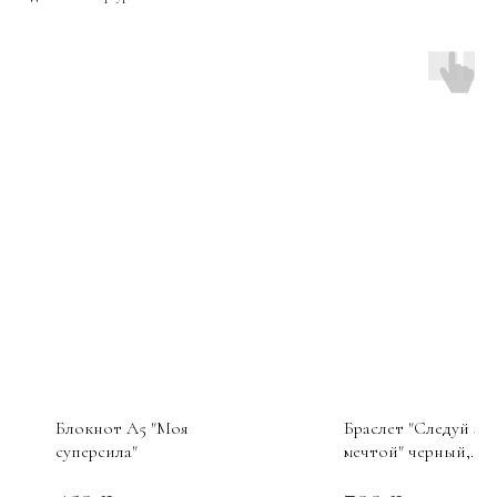
Блокнот А5 "Моя
Браслет "Следуй за
суперсила"
мечтой" черный,
Secret_code