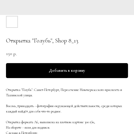
Открытка "Голубь", Shop 8_13
150
р.
Добавить в корзину
Открытка "Голубь". Санкт-Петербург, Пересечение Новочеркасского проспекта и
Таллинской улицы.
Восемь_тринадцать - фотографии окружающей действительности, среди которых
каждый найдёт для себя что-то родное.
Открытка формата А6, выполнена на плотном картоне 300 г/м,
На обороте - поля для подписи.
Сделано в Петербурге.