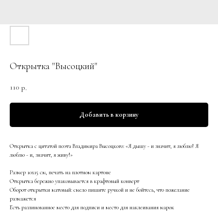
Открытка "Высоцкий"
110
р.
Добавить в корзину
Открытка с цитатой поэта Владимира Высоцкого: «Я дышу - и значит, я люблю! Я
люблю - и, значит, я живу!»
Размер 10х15 см, печать на плотном картоне
Открытка бережно упаковывается в крафтовый конверт
Оборот открытки матовый: смело пишите ручкой и не бойтесь, что пожелание
размажется
Есть разлинованное место для подписи и место для наклеивания марок