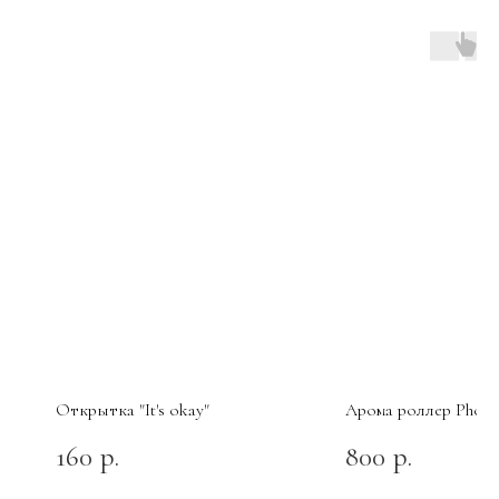
Открытка "It's okay"
Арома роллер Phoen
160
800
р.
р.