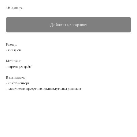
160,00
р.
Добавить в корзину
Размер:
· 10 х 15 см
Материал:
· картон 300 гр./м²
В комплекте:
· крафт-конверт
· пластиковая прозрачная индивидуальная упаковка