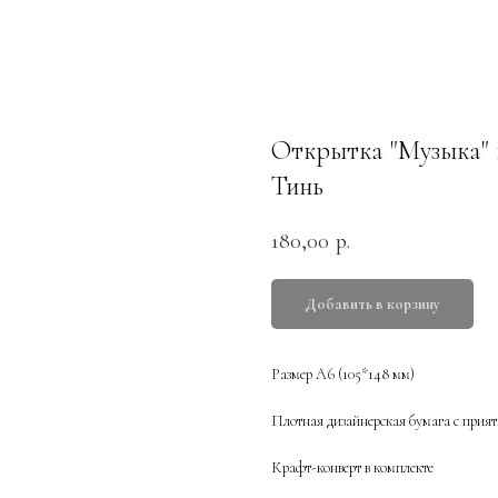
Открытка "Музыка" 
Тинь
180,00
р.
Добавить в корзину
Размер А6 (105*148 мм)
Плотная дизайнерская бумага с прият
Крафт-конверт в комплекте