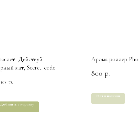
раслет "Действуй"
Арома роллер Pho
ерный мат, Secret_code
800
р.
00
р.
Нет в наличии
Добавить в корзину