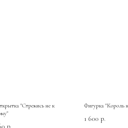
ткрытка "Стремись не к
Фигурка "Король 
ому"
1 600
р.
60
р.