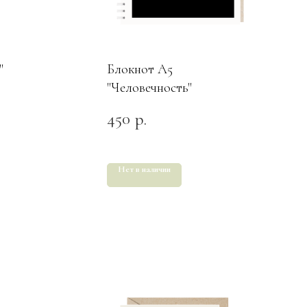
"
Блокнот А5
"Человечность"
450
р.
Нет в наличии