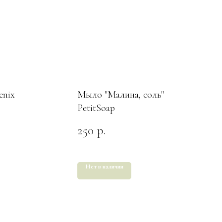
enix
Мыло "Малина, соль"
PetitSoap
250
р.
Нет в наличии