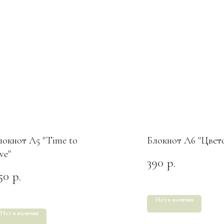
локнот А5 "Time to
Блокнот А6 "Цвет
ve"
390
р.
50
р.
Нет в наличии
Нет в наличии