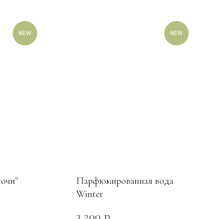
NEW
NEW
ночи"
Парфюмированная вода
Winter
3 200
р.