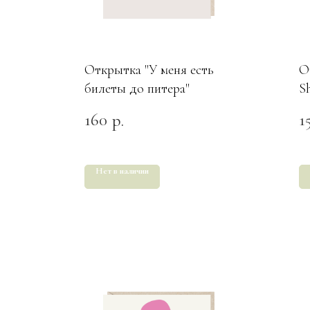
Открытка "У меня есть
О
билеты до питера"
S
160
1
р.
Нет в наличии