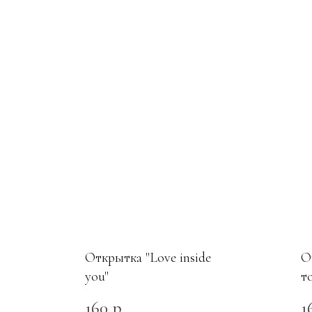
Открытка "Love inside
О
you"
т
160
1
р.