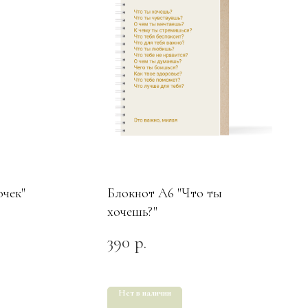
очек"
Блокнот А6 "Что ты
хочешь?"
390
р.
Нет в наличии