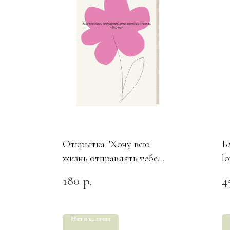
Открытка "Хочу всю
Б
жизнь отправлять тебе
lo
картинки и писать это
180
4
р.
мы"
Нет в наличии