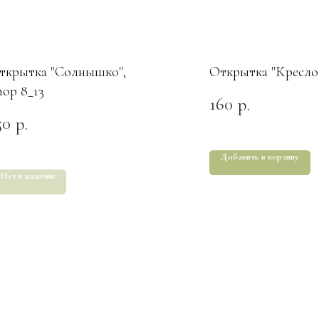
ткрытка "Солнышко",
Открытка "Кресло
hop 8_13
160
р.
50
р.
Добавить в корзину
Нет в наличии