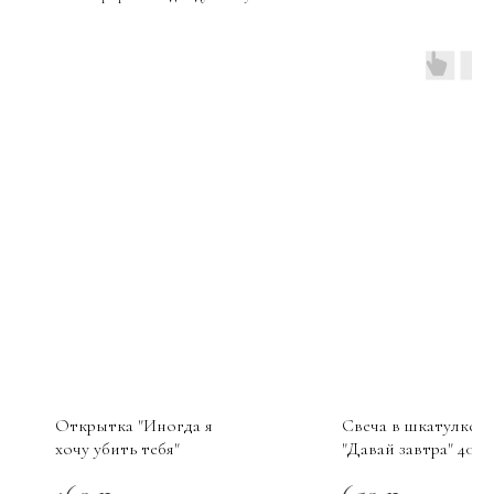
Открытка "Иногда я
Свеча в шкатулке
хочу убить тебя"
"Давай завтра" 40 м
PetitSoap