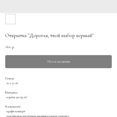
Открытка "Дорогая, твой выбор верный"
160
р.
Нет в наличии
Размер:
· 10 х 15 см
Материал:
· картон 300 гр./м²
В комплекте:
· крафт-конверт
· пластиковая прозрачная индивидуальная упаковка