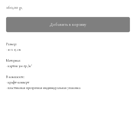
160,00
р.
Добавить в корзину
Размер:
· 10 х 15 см
Материал:
· картон 300 гр./м²
В комплекте:
· крафт-конверт
· пластиковая прозрачная индивидуальная упаковка