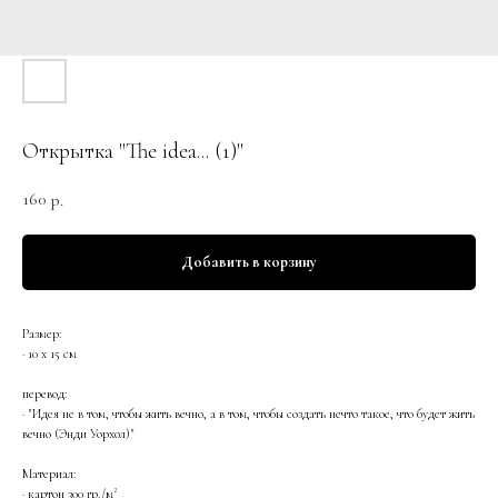
Открытка "The idea... (1)"
160
р.
Добавить в корзину
Размер:
· 10 х 15 см
перевод:
​· "Идея не в том, чтобы жить вечно, а в том, чтобы создать нечто такое, что будет жить
вечно (Энди Уорхол)"
Материал:
· картон 300 гр./м²