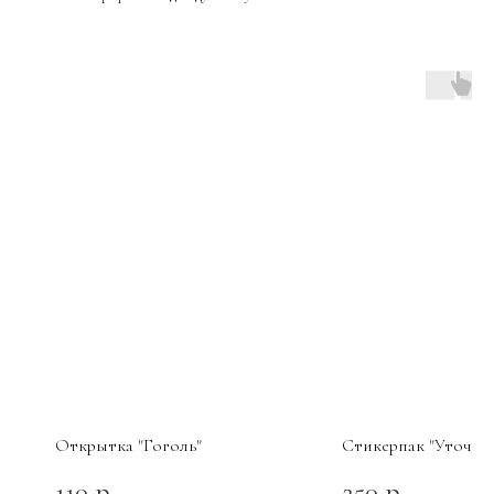
Открытка "Гоголь"
Стикерпак "Уточка"
110
250
р.
р.