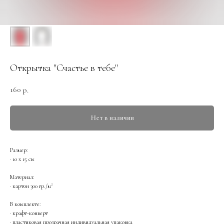
Открытка "Счастье в тебе"
160
р.
Нет в наличии
Размер:
· 10 х 15 см
Материал:
· картон 300 гр./м²
В комплекте:
· крафт-конверт
· пластиковая прозрачная индивидуальная упаковка