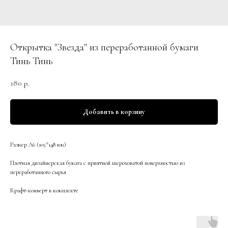
Открытка "Звезда" из переработанной бумаги
Тинь Тинь
180
р.
Добавить в корзину
Размер А6 (105*148 мм)
Плотная дизайнерская бумага с приятной шероховатой поверхностью из
переработанного сырья
Крафт-конверт в комплекте