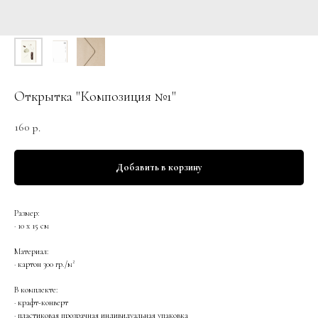
Открытка "Композиция №1"
160
р.
Добавить в корзину
Размер:
· 10 х 15 см
Материал:
· картон 300 гр./м²
В комплекте:
· крафт-конверт
· пластиковая прозрачная индивидуальная упаковка