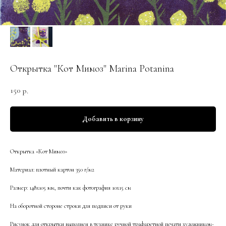
Открытка "Кот Мимоз" Marina Potanina
150
р.
Добавить в корзину
Открытка «Кот Мимоз»
Материал: плотный картон 350 г/м2
Размер: 148х105 мм, почти как фотография 10х15 см
На оборотной стороне строки для подписи от руки
Рисунок для открытки выполнен в технике ручной трафаретной печати художником-