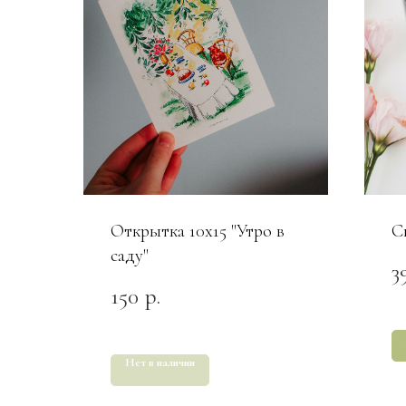
Открытка 10х15 "Утро в
С
саду"
3
150
р.
Нет в наличии