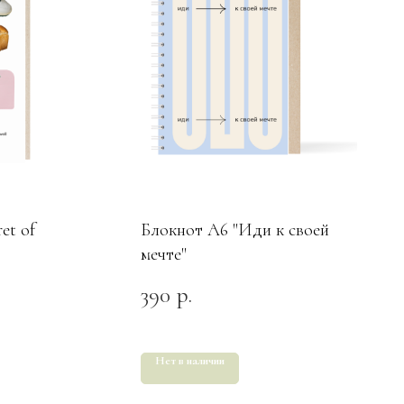
et of
Блокнот А6 "Иди к своей
мечте"
390
р.
Нет в наличии