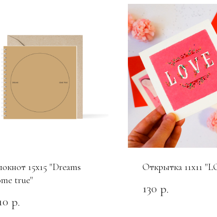
локнот 15x15 "Dreams
Открытка 11х11 "
ome true"
130
р.
10
р.