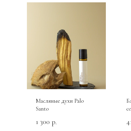
Масляные духи Palo
Б
Santo
c
1 300
4
р.