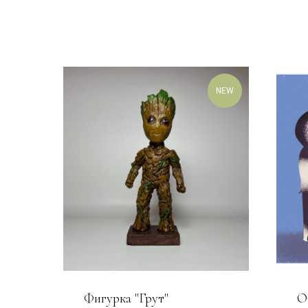
NEW
Фигурка "Грут"
О