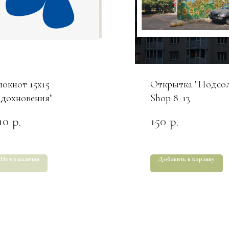
локнот 15х15
Открытка "Подсол
Вдохновения"
Shop 8_13
10
150
р.
р.
Нет в наличии
Добавить в корзину