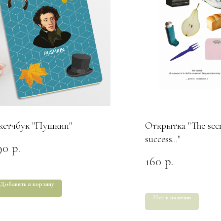
кетчбук "Пушкин"
Открытка "The secr
success..."
90
р.
160
р.
Добавить в корзину
Нет в наличии