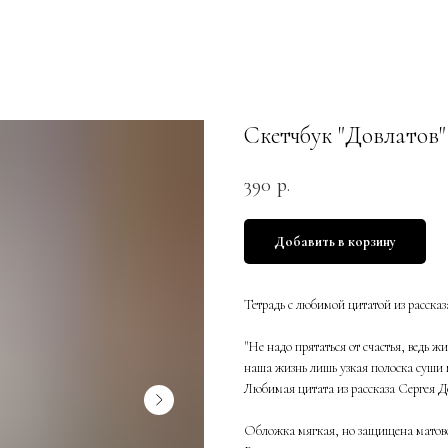
Скетчбук "Довлатов"
390
р.
Добавить в корзину
Тетрадь с любимой цитатой из расска
"Не надо прятаться от счастья, ведь ж
наша жизнь лишь узкая полоска суши
Любимая цитата из рассказа Сергея Д
Обложка мягкая, но защищена матово