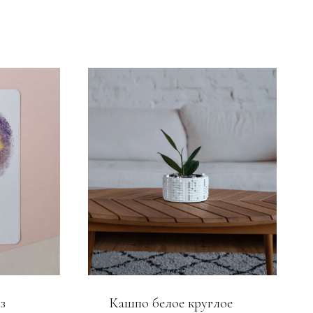
з
Кашпо белое круглое