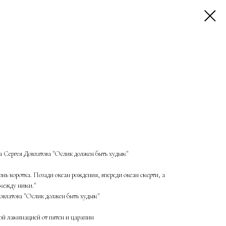
за Сергея Довлатова "Ослик должен быть худым"
изнь коротка. Позади океан рождения, впереди океан смерти, а
 между ними."
овлатова "Ослик должен быть худым"
й ламинацией от пятен и царапин