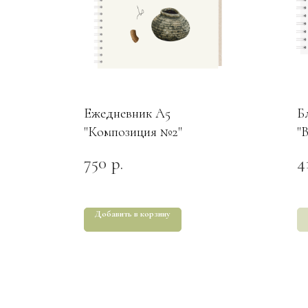
Ежедневник А5
Б
"Композиция №2"
"
750
4
р.
Добавить в корзину