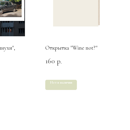
нухи",
Открытка "Wine not?"
160
р.
Нет в наличии