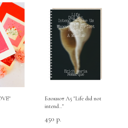
LOVE"
Блокнот А5 "Life did not
intend..."
450
р.