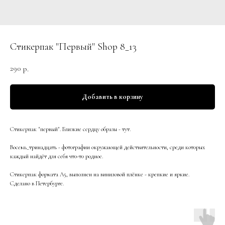
Стикерпак "Первый" Shop 8_13
290
р.
Добавить в корзину
Стикерпак "первый". Близкие сердцу образы - тут.
Восемь_тринадцать - фотографии окружающей действительности, среди которых
каждый найдёт для себя что-то родное.
Стикерпак формата А5, выполнен на виниловой плёнке - крепкие и яркие.
Сделано в Петербурге.