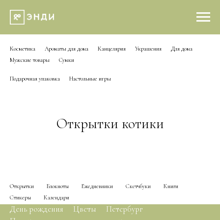
Косметика
»
Ароматы для дома
»
Канцелярия
»
Украшения
»
Для дома
»
Мужские товары
»
Cумки
Подарочная упаковка
»
Настольные игры
Открытки котики
Открытки
→
Блокноты
→
Ежедневники
→
Скетчбуки
→
Книги
→
Стикеры
→
Календари
День рождения
/
Цветы
/
Петербург
/